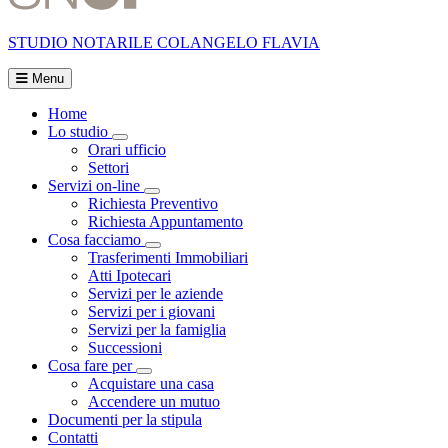
STUDIO NOTARILE
COLANGELO FLAVIA
Menu
Home
Lo studio
Visualizza menù di secondo livello
Orari ufficio
Settori
Servizi on-line
Visualizza menù di secondo livello
Richiesta Preventivo
Richiesta Appuntamento
Cosa facciamo
Visualizza menù di secondo livello
Trasferimenti Immobiliari
Atti Ipotecari
Servizi per le aziende
Servizi per i giovani
Servizi per la famiglia
Successioni
Cosa fare per
Visualizza menù di secondo livello
Acquistare una casa
Accendere un mutuo
Documenti per la stipula
Contatti