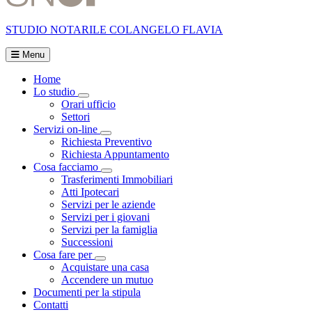
STUDIO NOTARILE
COLANGELO FLAVIA
Menu
Home
Lo studio
Visualizza menù di secondo livello
Orari ufficio
Settori
Servizi on-line
Visualizza menù di secondo livello
Richiesta Preventivo
Richiesta Appuntamento
Cosa facciamo
Visualizza menù di secondo livello
Trasferimenti Immobiliari
Atti Ipotecari
Servizi per le aziende
Servizi per i giovani
Servizi per la famiglia
Successioni
Cosa fare per
Visualizza menù di secondo livello
Acquistare una casa
Accendere un mutuo
Documenti per la stipula
Contatti