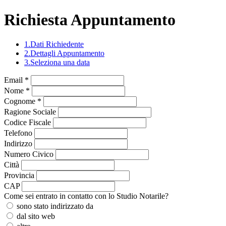
Richiesta Appuntamento
1.
Dati Richiedente
2.
Dettagli Appuntamento
3.
Seleziona una data
Loading...
Email *
Nome *
Cognome *
Ragione Sociale
Codice Fiscale
Telefono
Indirizzo
Numero Civico
Città
Provincia
CAP
Come sei entrato in contatto con lo Studio Notarile?
sono stato indirizzato da
dal sito web