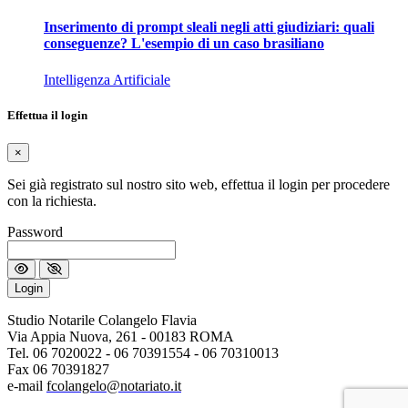
Inserimento di prompt sleali negli atti giudiziari: quali
conseguenze? L'esempio di un caso brasiliano
Intelligenza Artificiale
Effettua il login
×
Sei già registrato sul nostro sito web, effettua il login per procedere
con la richiesta.
Password
Login
Studio Notarile Colangelo Flavia
Via Appia Nuova, 261 - 00183 ROMA
Tel. 06 7020022 - 06 70391554 - 06 70310013
Fax 06 70391827
e-mail
fcolangelo@notariato.it